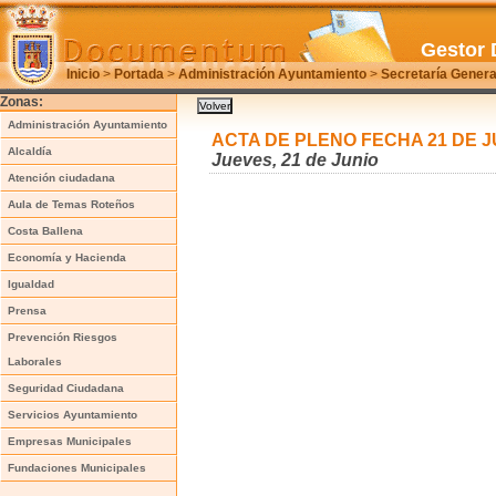
Gestor 
Inicio
>
Portada
>
Administración Ayuntamiento
>
Secretaría Genera
Zonas:
Administración Ayuntamiento
ACTA DE PLENO FECHA 21 DE J
Alcaldía
Jueves, 21 de Junio
Atención ciudadana
Aula de Temas Roteños
Costa Ballena
Economía y Hacienda
Igualdad
Prensa
Prevención Riesgos
Laborales
Seguridad Ciudadana
Servicios Ayuntamiento
Empresas Municipales
Fundaciones Municipales