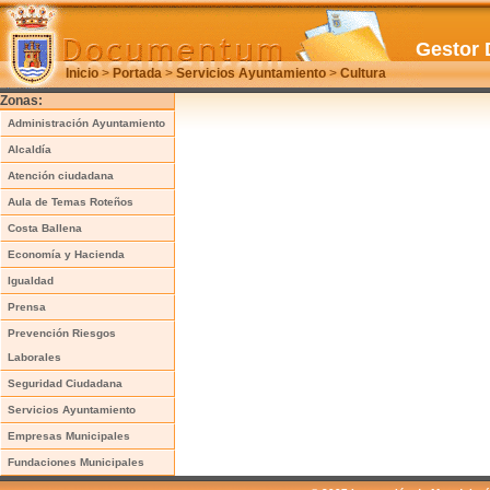
Gestor 
Inicio
>
Portada
>
Servicios Ayuntamiento
>
Cultura
Zonas:
Administración Ayuntamiento
Alcaldía
Atención ciudadana
Aula de Temas Roteños
Costa Ballena
Economía y Hacienda
Igualdad
Prensa
Prevención Riesgos
Laborales
Seguridad Ciudadana
Servicios Ayuntamiento
Empresas Municipales
Fundaciones Municipales