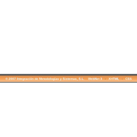
© 2007 Integración de Metodologías y Sistemas, S.L. WebNet 3
-
XHTML
-
CSS