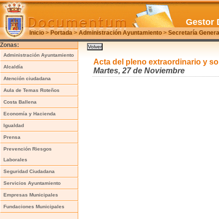
Gestor 
Inicio
>
Portada
>
Administración Ayuntamiento
>
Secretaría Genera
Zonas:
Administración Ayuntamiento
Acta del pleno extraordinario y s
Alcaldía
Martes, 27 de Noviembre
Atención ciudadana
Aula de Temas Roteños
Costa Ballena
Economía y Hacienda
Igualdad
Prensa
Prevención Riesgos
Laborales
Seguridad Ciudadana
Servicios Ayuntamiento
Empresas Municipales
Fundaciones Municipales