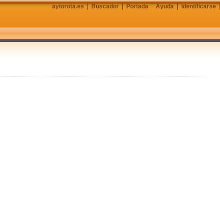
aytorota.es
Buscador
Portada
Ayuda
Identificarse