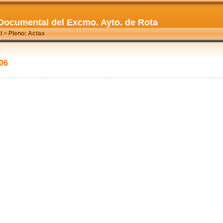
Documental del Excmo. Ayto. de Rota
l
>
Pleno: Actas
006