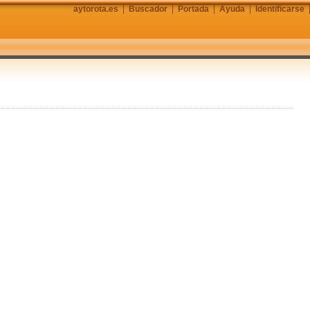
aytorota.es
Buscador
Portada
Ayuda
Identificarse