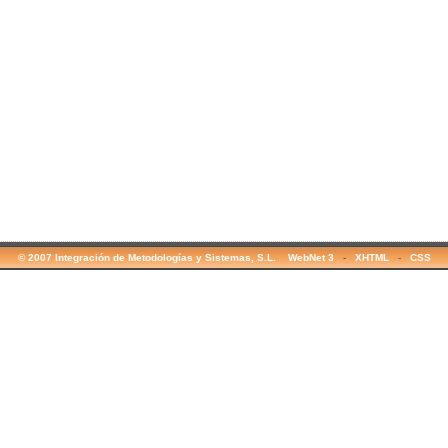
© 2007 Integración de Metodologías y Sistemas, S.L. WebNet 3
-
XHTML
-
CSS