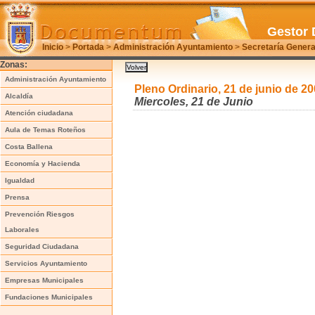
Gestor 
Inicio
>
Portada
>
Administración Ayuntamiento
>
Secretaría Genera
Zonas:
Administración Ayuntamiento
Pleno Ordinario, 21 de junio de 2
Alcaldía
Miercoles, 21 de Junio
Atención ciudadana
Aula de Temas Roteños
Costa Ballena
Economía y Hacienda
Igualdad
Prensa
Prevención Riesgos
Laborales
Seguridad Ciudadana
Servicios Ayuntamiento
Empresas Municipales
Fundaciones Municipales