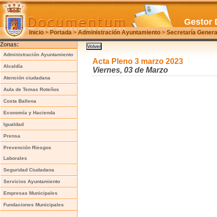
Gestor 
Inicio
>
Portada
>
Administración Ayuntamiento
>
Secretaría Genera
Zonas:
Administración Ayuntamiento
Acta Pleno 3 marzo 2023
Alcaldía
Viernes, 03 de Marzo
Atención ciudadana
Aula de Temas Roteños
Costa Ballena
Economía y Hacienda
Igualdad
Prensa
Prevención Riesgos
Laborales
Seguridad Ciudadana
Servicios Ayuntamiento
Empresas Municipales
Fundaciones Municipales