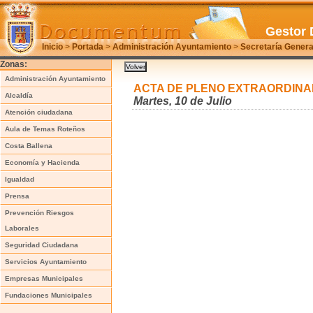
Gestor 
Inicio
>
Portada
>
Administración Ayuntamiento
>
Secretaría Genera
Zonas:
Administración Ayuntamiento
ACTA DE PLENO EXTRAORDINARI
Alcaldía
Martes, 10 de Julio
Atención ciudadana
Aula de Temas Roteños
Costa Ballena
Economía y Hacienda
Igualdad
Prensa
Prevención Riesgos
Laborales
Seguridad Ciudadana
Servicios Ayuntamiento
Empresas Municipales
Fundaciones Municipales