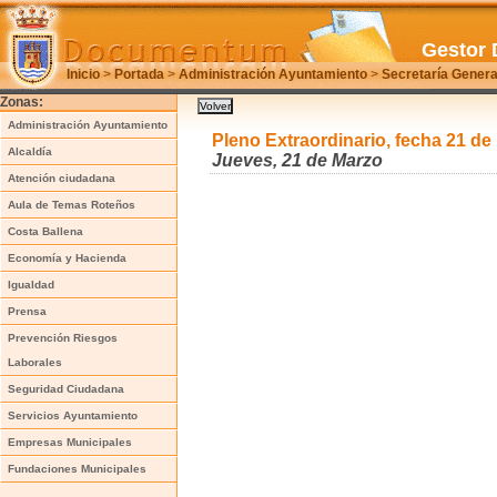
Gestor 
Inicio
>
Portada
>
Administración Ayuntamiento
>
Secretaría Genera
Zonas:
Administración Ayuntamiento
Pleno Extraordinario, fecha 21 de
Alcaldía
Jueves, 21 de Marzo
Atención ciudadana
Aula de Temas Roteños
Costa Ballena
Economía y Hacienda
Igualdad
Prensa
Prevención Riesgos
Laborales
Seguridad Ciudadana
Servicios Ayuntamiento
Empresas Municipales
Fundaciones Municipales