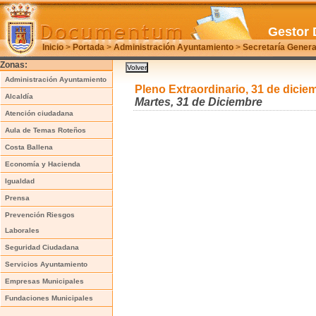
Gestor 
Inicio
>
Portada
>
Administración Ayuntamiento
>
Secretaría Genera
Zonas:
Administración Ayuntamiento
Pleno Extraordinario, 31 de dicie
Alcaldía
Martes, 31 de Diciembre
Atención ciudadana
Aula de Temas Roteños
Costa Ballena
Economía y Hacienda
Igualdad
Prensa
Prevención Riesgos
Laborales
Seguridad Ciudadana
Servicios Ayuntamiento
Empresas Municipales
Fundaciones Municipales