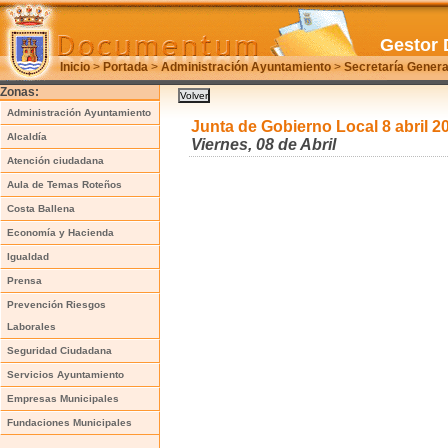
Gestor 
Inicio
>
Portada
>
Administración Ayuntamiento
>
Secretaría Genera
Zonas:
Administración Ayuntamiento
Junta de Gobierno Local 8 abril 2
Alcaldía
Viernes, 08 de Abril
Atención ciudadana
Aula de Temas Roteños
Costa Ballena
Economía y Hacienda
Igualdad
Prensa
Prevención Riesgos
Laborales
Seguridad Ciudadana
Servicios Ayuntamiento
Empresas Municipales
Fundaciones Municipales