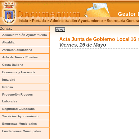
Gestor 
Inicio
>
Portada
>
Administración Ayuntamiento
>
Secretaría Genera
Zonas:
Administración Ayuntamiento
Acta Junta de Gobierno Local 16
Alcaldía
Viernes, 16 de Mayo
Atención ciudadana
Aula de Temas Roteños
Costa Ballena
Economía y Hacienda
Igualdad
Prensa
Prevención Riesgos
Laborales
Seguridad Ciudadana
Servicios Ayuntamiento
Empresas Municipales
Fundaciones Municipales