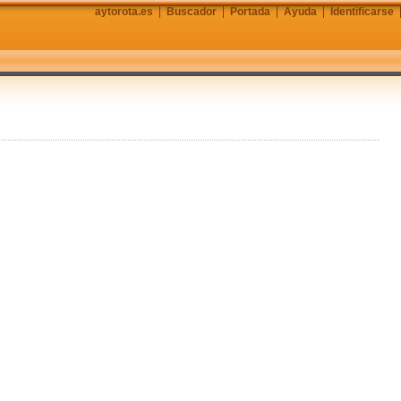
aytorota.es
Buscador
Portada
Ayuda
Identificarse