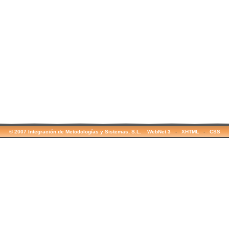
© 2007 Integración de Metodologías y Sistemas, S.L. WebNet 3
-
XHTML
-
CSS