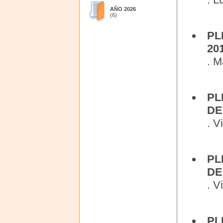
AÑO 2026
(6)
PL
20
. M
PL
DE
. V
PL
DE
. V
PL