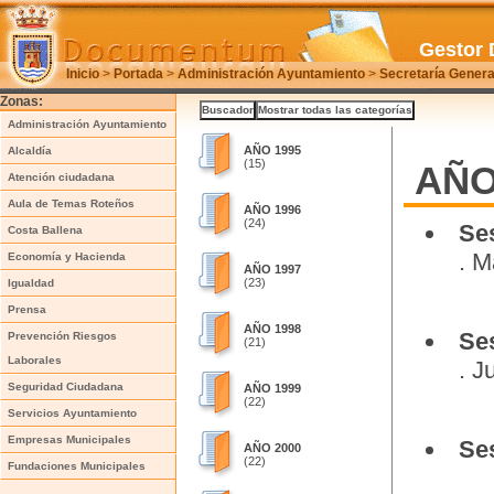
Gestor 
Inicio
>
Portada
>
Administración Ayuntamiento
>
Secretaría Genera
Zonas:
Administración Ayuntamiento
AÑO 1995
Alcaldía
(15)
AÑO
Atención ciudadana
Aula de Temas Roteños
AÑO 1996
(24)
Se
Costa Ballena
. M
Economía y Hacienda
AÑO 1997
(23)
Igualdad
Prensa
AÑO 1998
Se
Prevención Riesgos
(21)
Laborales
. J
Seguridad Ciudadana
AÑO 1999
(22)
Servicios Ayuntamiento
Empresas Municipales
Se
AÑO 2000
(22)
Fundaciones Municipales