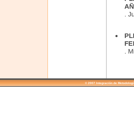
AÑ
. J
PL
FE
. M
© 2007 Integración de Metodolog