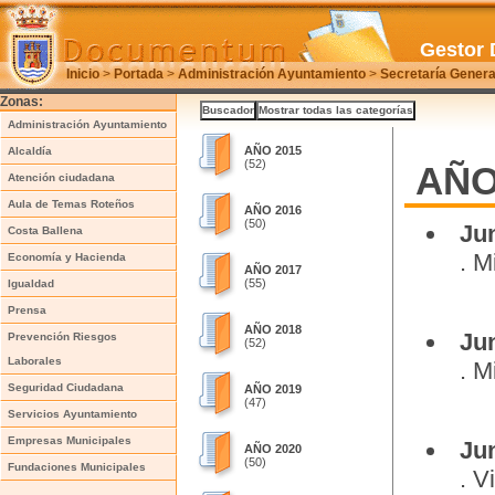
Gestor 
Inicio
>
Portada
>
Administración Ayuntamiento
>
Secretaría Genera
Zonas:
Administración Ayuntamiento
AÑO 2015
Alcaldía
(52)
AÑO
Atención ciudadana
Aula de Temas Roteños
AÑO 2016
(50)
Ju
Costa Ballena
. M
Economía y Hacienda
AÑO 2017
(55)
Igualdad
Prensa
AÑO 2018
Ju
Prevención Riesgos
(52)
Laborales
. M
Seguridad Ciudadana
AÑO 2019
(47)
Servicios Ayuntamiento
Empresas Municipales
Ju
AÑO 2020
(50)
Fundaciones Municipales
. V