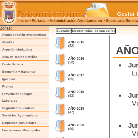
Gestor 
Inicio
>
Portada
>
Administración Ayuntamiento
>
Secretaría Genera
Zonas:
Administración Ayuntamiento
AÑO 2015
Alcaldía
(52)
AÑO
Atención ciudadana
Aula de Temas Roteños
AÑO 2016
(50)
Ju
Costa Ballena
. L
Economía y Hacienda
AÑO 2017
(55)
Igualdad
Prensa
AÑO 2018
Ju
Prevención Riesgos
(52)
Laborales
. V
Seguridad Ciudadana
AÑO 2019
(47)
Servicios Ayuntamiento
Empresas Municipales
Ju
AÑO 2020
(50)
Fundaciones Municipales
. V